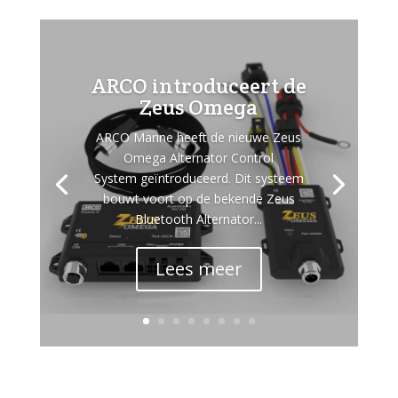
ARCO introduceert de
Zeus Omega
ARCO Marine heeft de nieuwe Zeus
Omega Alternator Control
System geïntroduceerd. Dit systeem
bouwt voort op de bekende Zeus
Bluetooth Alternator...
Lees meer