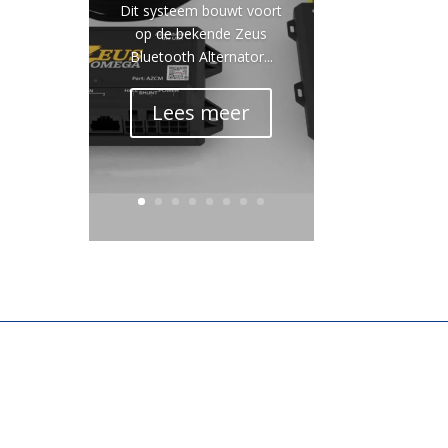
Dit systeem bouwt voort
op de bekende Zeus
Bluetooth Alternator...
Lees meer