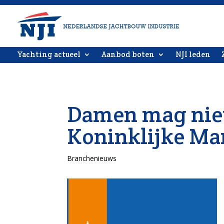
Yachting actueel
Aanbod boten
NJI leden
Damen mag nie
Koninklijke Ma
Branchenieuws