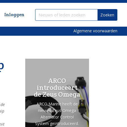
Inloggen
Algemene voorwaarden
p
ARCO
introduceert
de Zeus Omega
ARCO Marine heeft de
 de
nieuwe Zeus Omega
hip
Alternator Control
n
System geïntroduceerd.
nië