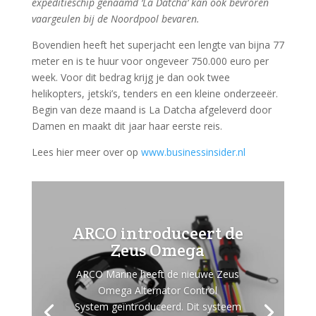
expeditieschip genaamd ‘La Datcha’ kan ook bevroren
vaargeulen bij de Noordpool bevaren.
Bovendien heeft het superjacht een lengte van bijna 77
meter en is te huur voor ongeveer 750.000 euro per
week. Voor dit bedrag krijg je dan ook twee
helikopters, jetski’s, tenders en een kleine onderzeeër.
Begin van deze maand is La Datcha afgeleverd door
Damen en maakt dit jaar haar eerste reis.
Lees hier meer over op
www.businessinsider.nl
ARCO introduceert de
Zeus Omega
ARCO Marine heeft de nieuwe Zeus
Omega Alternator Control
System geïntroduceerd. Dit systeem