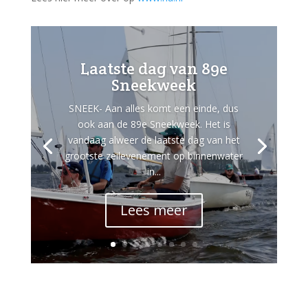
Laatste dag van 89e
Sneekweek
SNEEK- Aan alles komt een einde, dus
ook aan de 89e Sneekweek. Het is
vandaag alweer de laatste dag van het
grootste zeilevenement op binnenwater
in...
Lees meer