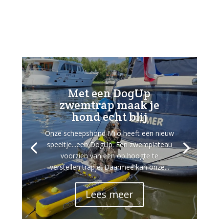
Met een DogUp
zwemtrap maak je
hond echt blij
Onze scheepshond Milo heeft een nieuw
speeltje...een DogUp. Een zwemplateau
voorzien van een op hoogte te
verstellen trapje. Daarmee kan onze...
Lees meer