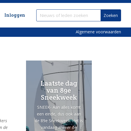
Inloggen
Algemene voorwaarden
Laatste dag
van 89e
Sneekweek
SNEEK- Aan alles komt
een einde, dus ook aan
de 89e Sneekweek. Het is
kers
vandaag alweer de
n de