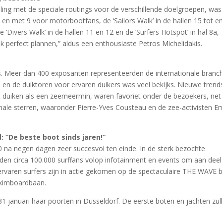
eling met de speciale routings voor de verschillende doelgroepen, wa
 en met 9 voor motorbootfans, de ‘Sailors Walk’ in de hallen 15 tot e
e ‘Divers Walk’ in de hallen 11 en 12 en de ‘Surfers Hotspot’ in hal 8a,
 perfect plannen,” aldus een enthousiaste Petros Michelidakis.
ns. Meer dan 400 exposanten representeerden de internationale branc
rs en de duiktoren voor ervaren duikers was veel bekijks. Nieuwe trend
 duiken als een zeemeermin, waren favoriet onder de bezoekers, net
le sterren, waaronder Pierre-Yves Cousteau en de zee-activisten Em
: “De beste boot sinds jaren!”
na negen dagen zeer succesvol ten einde. In de sterk bezochte
den circa 100.000 surffans volop infotainment en events om aan deel
varen surfers zijn in actie gekomen op de spectaculaire THE WAVE 
skimboardbaan.
 januari haar poorten in Düsseldorf. De eerste boten en jachten zul