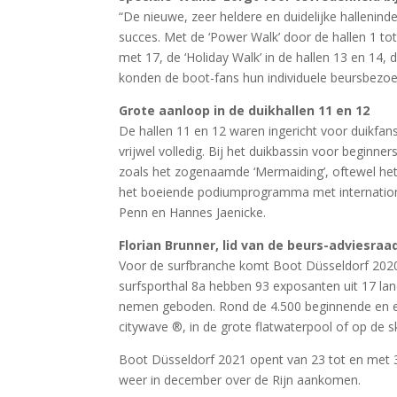
“De nieuwe, zeer heldere en duidelijke hallenind
succes. Met de ‘Power Walk’ door de hallen 1 tot
met 17, de ‘Holiday Walk’ in de hallen 13 en 14, d
konden de boot-fans hun individuele beursbezoek
Grote aanloop in de duikhallen 11 en 12
De hallen 11 en 12 waren ingericht voor duikfa
vrijwel volledig. Bij het duikbassin voor beginne
zoals het zogenaamde ‘Mermaiding’, oftewel het
het boeiende podiumprogramma met internationa
Penn en Hannes Jaenicke.
Florian Brunner, lid van de beurs-adviesraad
Voor de surfbranche komt Boot Düsseldorf 2020 
surfsporthal 8a hebben 93 exposanten uit 17 lan
nemen geboden. Rond de 4.500 beginnende en er
citywave ®, in de grote flatwaterpool of op de 
Boot Düsseldorf 2021 opent van 23 tot en met 31
weer in december over de Rijn aankomen.