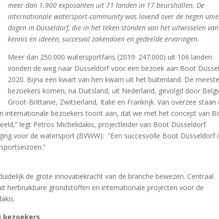
meer dan 1.900 exposanten uit 71 landen in 17 beurshallen. De
internationale watersport-community was lovend over de negen uni
dagen in Düsseldorf, die in het teken stonden van het uitwisselen van
kennis en ideeën, succesvol zakendoen en gedeelde ervaringen.
Meer dan 250.000 watersportfans (2019: 247.000) uit 106 landen
vonden de weg naar Düsseldorf voor een bezoek aan Boot Düsse
2020. Bijna een kwart van hen kwam uit het buitenland. De meest
bezoekers komen, na Duitsland, uit Nederland, gevolgd door Belgi
Groot-Brittanië, Zwitserland, Italië en Frankrijk. Van overzee staan
n internationale bezoekers toont aan, dat we met het concept van B
ld,” legt Petros Michelidakis, projectleider van Boot Düsseldorf
eniging voor de watersport (BVWW): “Een succesvolle Boot Düsseldorf i
sportseizoen.”
duidelijk de grote innovatiekracht van de branche bewezen. Centraal
it herbruikbare grondstoffen en internationale projecten voor de
akis.
ij bezoekers