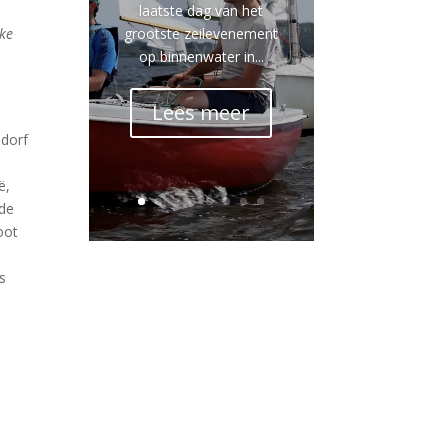
laatste dag van het
grootste zeilevenement
eke
op binnenwater in...
Lees meer
ldorf
e
ë,
 de
oot
s