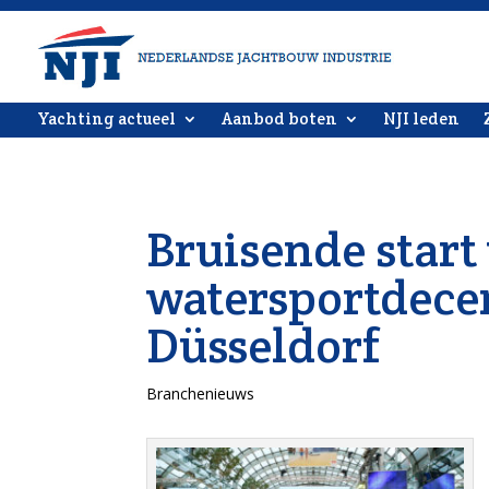
Yachting actueel
Aanbod boten
NJI leden
Bruisende start
watersportdece
Düsseldorf
Branchenieuws