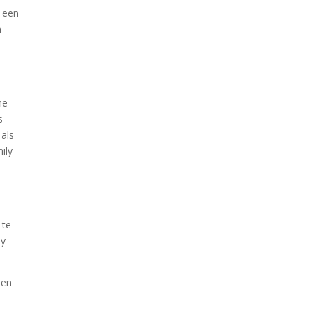
s een
n
he
s
 als
ily
 te
by
len