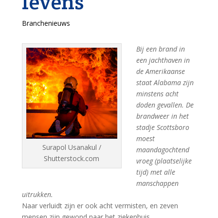
levens
Branchenieuws
Bij een brand in
een jachthaven in
de Amerikaanse
staat Alabama zijn
minstens acht
doden gevallen. De
brandweer in het
stadje Scottsboro
moest
Surapol Usanakul /
maandagochtend
Shutterstock.com
vroeg (plaatselijke
tijd) met alle
manschappen
uitrukken.
Naar verluidt zijn er ook acht vermisten, en zeven
mensen zijn gewond naar het ziekenhuis