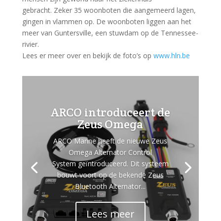
gebracht. Zeker 35 woonboten die aangemeerd lagen,
gingen in vlammen op. De woonboten liggen aan het
meer van Guntersville, een stuwdam op de Tennessee-
rivier.
Lees er meer over en bekijk de foto’s op
www.hln.be
ARCO introduceert de
Zeus Omega
ARCO Marine heeft de nieuwe Zeus
Omega Alternator Control
System geïntroduceerd. Dit systeem
bouwt voort op de bekende Zeus
Bluetooth Alternator...
Lees meer