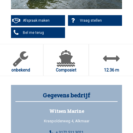
Afspraak maken
Vraag stellen
Bel me terug
onbekend
Composiet
12.36 m
Gegevens bedrijf
Witsen Marine
Kraspolderweg 4, Alkmaar
+ 3172 511 3021