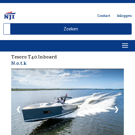
Contact
Inloggen
Tesoro T40 Inboard
Delen
N.o.t.k
N.o.t.k
❮
❯