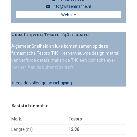
info@witsenmarine.nl
Website
Omschrijving Tesoro T40 Inboard
AlgemeenSnelheid en luxe komen samen op deze
fantastische Tesoro T40. Het vernieuwde design met tal
van verfijnde details maken de T40 een iconische eye-
catcher. Aan de buitenzijde treft
+ lees de volledige omschrijving
Basisinformatie
Merk:
Tesoro
Lengte (m):
12.36