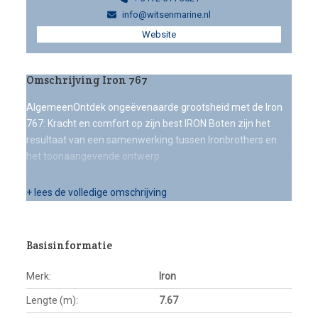
info@witsenmarine.nl
Website
Omschrijving Iron 767
AlgemeenOntdek ongeëvenaarde grootsheid met de Iron
767: Kracht en comfort op zijn best IRON Boten zijn het
resultaat van een samenwerking tussen Ironbrothers en
het toonaangevende ontwerp
+ lees de volledige omschrijving
Basisinformatie
Merk:
Iron
Lengte (m):
7.67