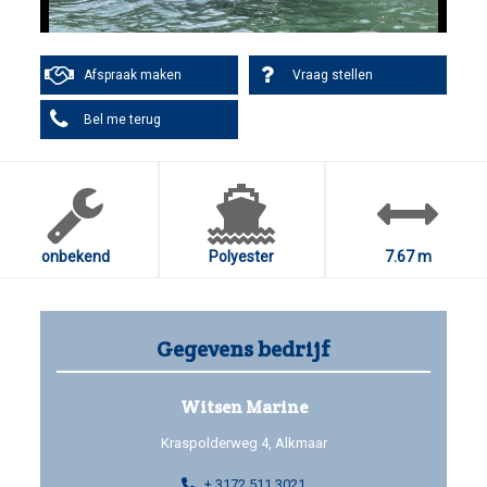
Afspraak maken
Vraag stellen
Bel me terug
onbekend
Polyester
7.67 m
Gegevens bedrijf
Witsen Marine
Kraspolderweg 4, Alkmaar
+ 3172 511 3021