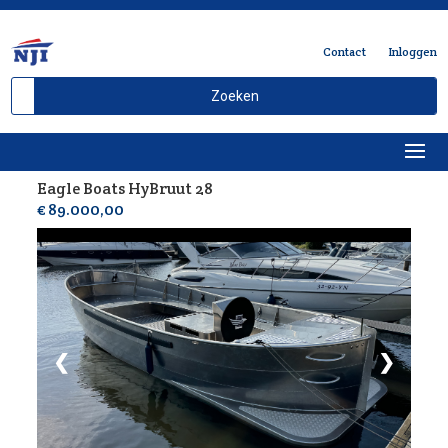
Contact
Inloggen
Eagle Boats HyBruut 28
Delen
€ 89.000,00
❮
❯