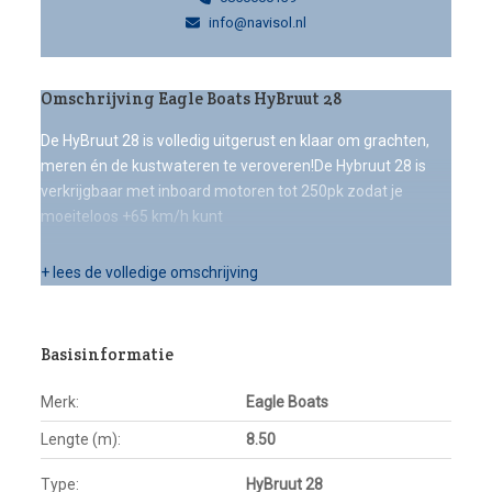
info@navisol.nl
Omschrijving Eagle Boats HyBruut 28
De HyBruut 28 is volledig uitgerust en klaar om grachten,
meren én de kustwateren te veroveren!De Hybruut 28 is
verkrijgbaar met inboard motoren tot 250pk zodat je
moeiteloos +65 km/h kunt
+ lees de volledige omschrijving
Basisinformatie
Merk:
Eagle Boats
Lengte (m):
8.50
Type:
HyBruut 28