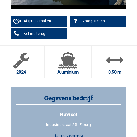
Afspraak maken
Vraag stellen
Bel me terug
2024
Aluminium
8.50 m
Gegevens bedrijf
Navisol
Industriestraat 25 , Elburg
0850600139