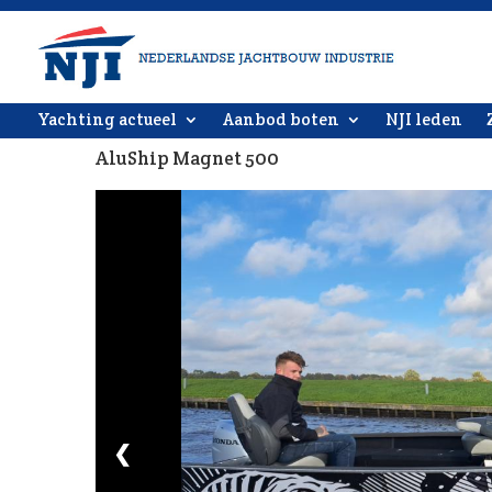
Yachting actueel
Aanbod boten
NJI leden
AluShip Magnet 500
❮