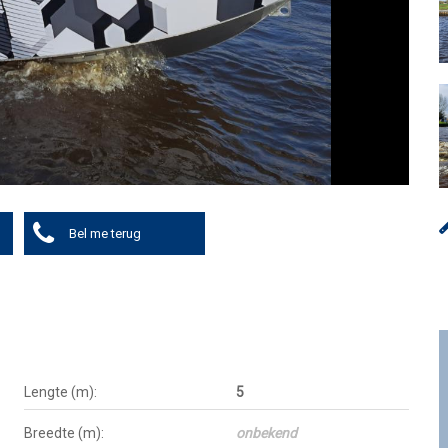
Bel me terug
Lengte (m):
5
Breedte (m):
onbekend