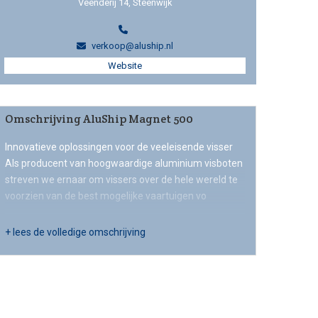
Veenderij 14, Steenwijk
verkoop@aluship.nl
Website
Omschrijving AluShip Magnet 500
Innovatieve oplossingen voor de veeleisende visser
Als producent van hoogwaardige aluminium visboten
streven we ernaar om vissers over de hele wereld te
voorzien van de best mogelijke vaartuigen vo
+ lees de volledige omschrijving