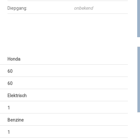
Diepgang:
onbekend
Honda
60
60
Elektrisch
1
Benzine
1