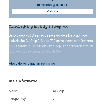
verkoop@aluship.nl
Website
Omschrijving AluShip E-Sloep 700
De E-Sloep 700 Die mag gezien worden! De prachtige,
elektrische AluShip E-Sloep 700 combineert comfort met
duurzaamheid. De aluminium sloep is onderhoudsarm en
waardevast. Exterieur De luxe E-Slo
+ lees de volledige omschrijving
Basisinformatie
Merk:
AluShip
Lengte (m):
7