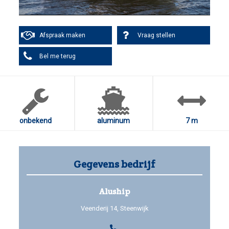
Afspraak maken
Vraag stellen
Bel me terug
onbekend
aluminum
7 m
Gegevens bedrijf
Aluship
Veenderij 14, Steenwijk