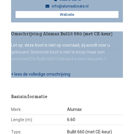
info@alumaxboats.nl
Website
Omschrijving Alumax Bullit 660 (met CE-keur)
Let op: deze boot is niet op voorraad, zij wordt voor u
gebouwd. Getoonde boot is niet te koop maar een
voorbeeld.De Bullit 660 Outboard is een robuuste, l
+ lees de volledige omschrijving
Basisinformatie
Merk:
Alumax
Lengte (m):
6.60
Type:
Bullit 660 (met CE-keur)