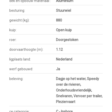
dek en opbouw materiaal :
Aluminium
besturing:
Stuurwiel
gewicht (kg):
880
kuip:
Open kuip
roer:
Doorgestoken
doorvaarthoogte (m):
1.12
ligplaats land:
Nederland
werf gebouwd:
Ja
beleving:
Dagje op het water, Speedy
over de rivieren,
Onderhoudsvriendelijk,
Snelvaren, Vervoer per trailer,
Pleziervaart
ce categorie:
C - Inshore