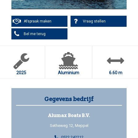
Afspraak maken
Vraag stellen
Bel me terug
2025
Aluminium
6.60 m
Gegevens bedrijf
Alumax Boats B.V.
Setheweg 12, Meppel
0522 242212