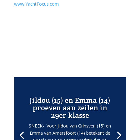
www.YachtFocus.com
Jildou (15) en Emma (14)
proeven aan zeilen in
29er klasse
SNEEK- Voor Jildou van Grinsven (15) en
Emma van Amersfoort (14) betekent de