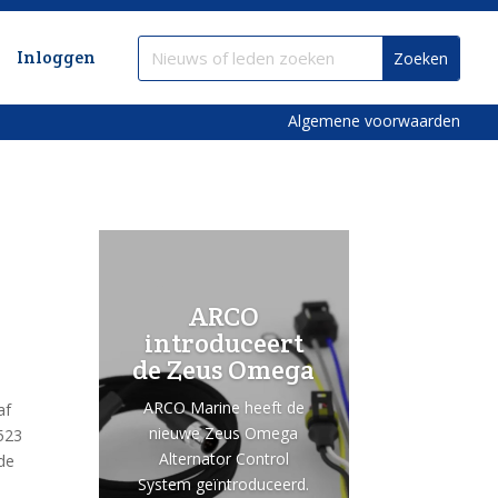
Inloggen
Algemene voorwaarden
ARCO
introduceert
de Zeus Omega
ARCO Marine heeft de
af
nieuwe Zeus Omega
 523
Alternator Control
 de
System geïntroduceerd.