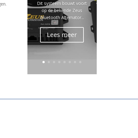
Dit systeem bouwt voort
gen.
op de bekende Zeus
Bluetooth Alternator...
Lees meer