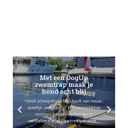
Met een DogUp
zwemtrap maak je
hond echt blij
Onze scheepshond Milo heeft een nieuw
speeltje...een DogUp. Een zwemplateau
voorzien van een op hoogte te
verstellen trapje. Daarmee kan onze...