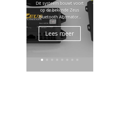
Dit systeem bouwt voort
op de bekende Zeus
Bluetooth Alternator...
Lees meer