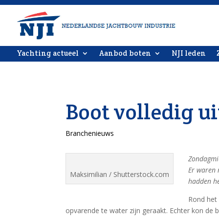
Yachting actueel
Aanbod boten
NJI leden
Boot volledig u
Branchenieuws
Zondagmid
Er waren 
Maksimilian / Shutterstock.com
hadden he
Rond het 
opvarende te water zijn geraakt. Echter kon de 