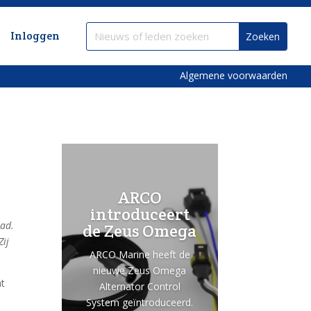
Inloggen
Algemene voorwaarden
ARCO
introduceert
pad.
de Zeus Omega
ij
ARCO Marine heeft de
nieuwe Zeus Omega
ht
Alternator Control
System geïntroduceerd.