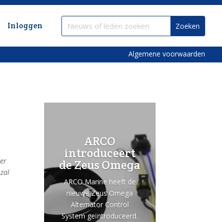
Inloggen
Algemene voorwaarden
ARCO
introduceert
ter
de Zeus Omega
 zal
ARCO Marine heeft de
nieuwe Zeus Omega
Alternator Control
System geïntroduceerd.