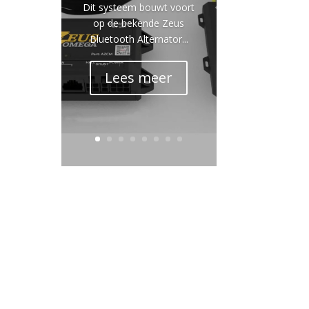
Dit systeem bouwt voort
op de bekende Zeus
Bluetooth Alternator...
Lees meer