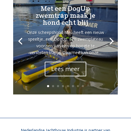
Met een DogUp
zwemtrap maak je
hond echt blij
Onze scheepshond Milo heeft een nieuw
speeltje...een DogUp. Een zwemplateau
voorzien van een op hoogte te
verstellen trapje. Daarmee kan onze...
Lees meer
Nederlandse Jachtbouw Industrie is partner van