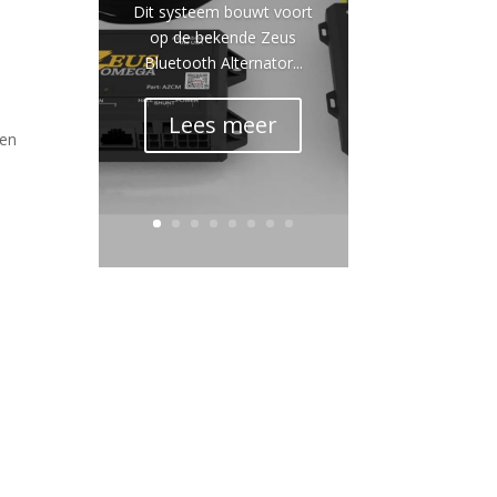
Dit systeem bouwt voort
op de bekende Zeus
Bluetooth Alternator...
Lees meer
een