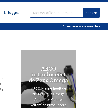
Inloggen
Algemene voorwaarden
ARCO
introduceert
En
de Zeus Omega
m,
ARCO Marine heeft de
jke
nieuwe Zeus Omega
Alternator Control
System geïntroduceerd.