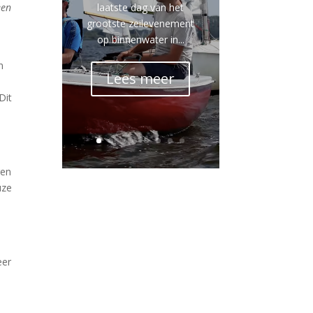
laatste dag van het
een
grootste zeilevenement
op binnenwater in...
n
Lees meer
Dit
ren
uze
eer