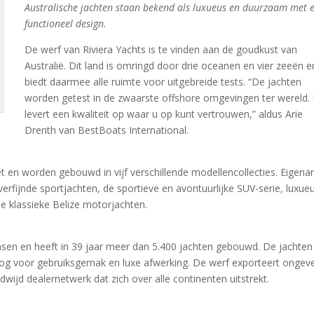
Australische jachten staan bekend als luxueus en duurzaam met 
functioneel design.
De werf van Riviera Yachts is te vinden aan de goudkust van
Australië. Dit land is omringd door drie oceanen en vier zeeën e
biedt daarmee alle ruimte voor uitgebreide tests. “De jachten
worden getest in de zwaarste offshore omgevingen ter wereld. 
levert een kwaliteit op waar u op kunt vertrouwen,” aldus Arie
Drenth van BestBoats International.
t en worden gebouwd in vijf verschillende modellencollecties. Eigena
n verfijnde sportjachten, de sportieve en avontuurlijke SUV-serie, luxue
e klassieke Belize motorjachten.
nsen en heeft in 39 jaar meer dan 5.400 jachten gebouwd. De jachten
g voor gebruiksgemak en luxe afwerking. De werf exporteert ongev
dwijd dealernetwerk dat zich over alle continenten uitstrekt.