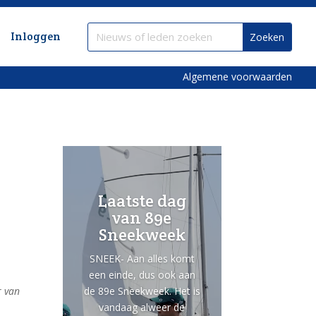
Inloggen
Algemene voorwaarden
Laatste dag
van 89e
Sneekweek
SNEEK- Aan alles komt
een einde, dus ook aan
de 89e Sneekweek. Het is
r van
vandaag alweer de