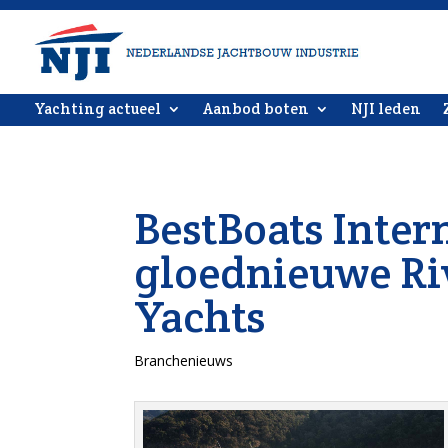
Yachting actueel
Aanbod boten
NJI leden
BestBoats Inter
gloednieuwe Riv
Yachts
Branchenieuws