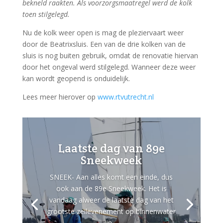
bekneld raakten. Als voorzorgsmaatregel werd de kolk
toen stilgelegd.
Nu de kolk weer open is mag de pleziervaart weer
door de Beatrixsluis. Een van de drie kolken van de
sluis is nog buiten gebruik, omdat de renovatie hiervan
door het ongeval werd stilgelegd. Wanneer deze weer
kan wordt geopend is onduidelijk.
Lees meer hierover op
www.rtvutrecht.nl
Laatste dag van 89e
Sneekweek
SNEEK- Aan alles komt een einde, dus
ook aan de 89e Sneekweek. Het is
vandaag alweer de laatste dag van het
grootste zeilevenement op binnenwater
in...