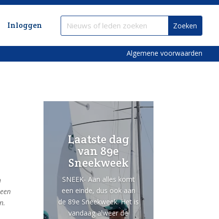
Inloggen
Algemene voorwaarden
Laatste dag
van 89e
Sneekweek
SNEEK- Aan alles komt
n
een einde, dus ook aan
 een
de 89e Sneekweek. Het is
n.
vandaag alweer de