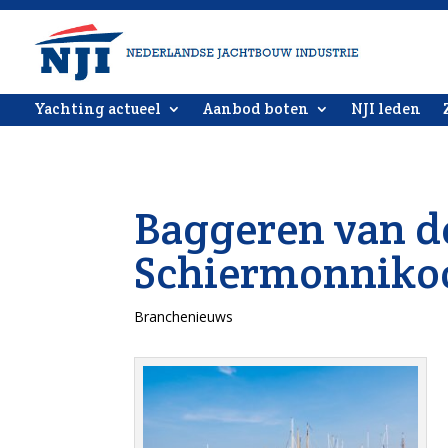
Yachting actueel
Aanbod boten
NJI leden
Baggeren van d
Schiermonniko
Branchenieuws