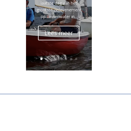
laatste dag van het
grootste zeilevenement
op binnenwater in...
Lees meer