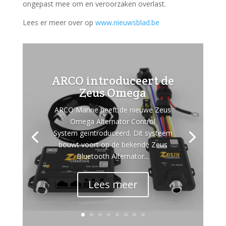
ongepast mee om en veroorzaken overlast.
Lees er meer over op
www.nieuwsblad.be
ARCO introduceert de
Zeus Omega
ARCO Marine heeft de nieuwe Zeus
Omega Alternator Control
System geïntroduceerd. Dit systeem
bouwt voort op de bekende Zeus
Bluetooth Alternator...
Lees meer