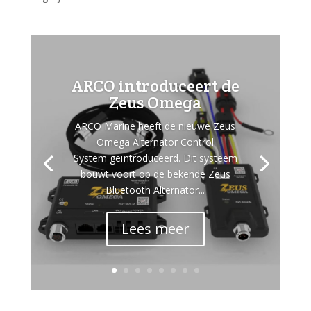
ARCO introduceert de
Zeus Omega
ARCO Marine heeft de nieuwe Zeus
Omega Alternator Control
System geïntroduceerd. Dit systeem
bouwt voort op de bekende Zeus
Bluetooth Alternator...
Lees meer