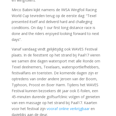
en wingfoilers.
Mirco Babini kijkt namens de IWSA Wingfoil Racing
World Cup tevreden terug op de eerste dag: “Texel
presented itself and deliverd hard and challeging
conditions. On day 1 our first long distance race is
done and the riders enjoyed looking forward to next
days”.
Vanaf vandaag vindt gelijktijdig ook WAVES Festival
plaats. In de feesttent op het strand bij Paal17 vieren
we samen drie dagen watersport met alle Ronde om
Texel deelnemers, Texelaars, watersportliefhebbers,
festivalfans en toeristen. De komende dagen zijn er
optredens van onder andere Jeroen van der Boom,
Typhoon, Proost en Boer Harm. Tijdens het WAVES
Festival kunnen bezoekers dit jaar ook E-foilen, een
45-minuten durende golfsurfclinic volgen of genieten
van een massage op het strand bij Paal17. Kaarten
voor het festival zijn
vooraf online verkrijgbaar
en
dagelijks aan de deur.